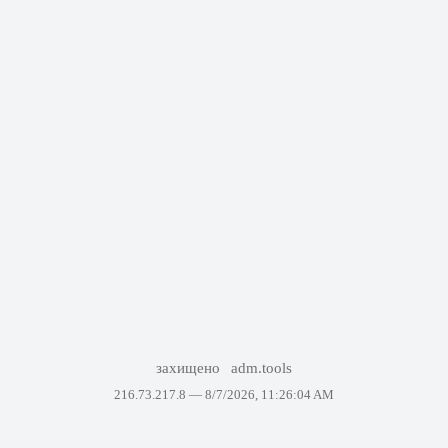
захищено
adm.tools
216.73.217.8 —
8/7/2026, 11:26:04 AM